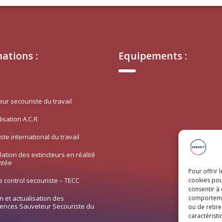
ations :
Equipements :
ur secouriste du travail
lisation A.C.R
ste international du travail
ation des extincteurs en réalité
ntée
Pour offrir 
control secouriste – TECC
cookies pou
consentir à
n et actualisation des
comportement
ences Sauveteur Secouriste du
ou de retire
caractéristi