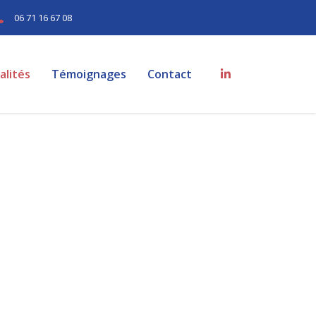
06 71 16 67 08
alités
Témoignages
Contact